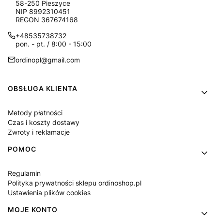
58-250 Pieszyce
NIP 8992310451
REGON 367674168
+48535738732
pon. - pt. / 8:00 - 15:00
ordinopl@gmail.com
Linki w stopce
OBSŁUGA KLIENTA
Metody płatności
Czas i koszty dostawy
Zwroty i reklamacje
POMOC
Regulamin
Polityka prywatności sklepu ordinoshop.pl
Ustawienia plików cookies
MOJE KONTO